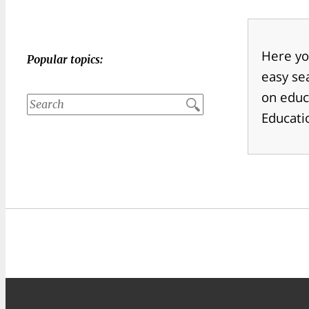
Here you
Popular topics:
easy sea
on educ
Educati