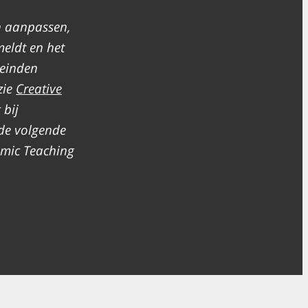
n aanpassen,
meldt en het
leinden
zie
Creative
 bij
de volgende
demic Teaching