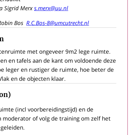
ia Sigrid Merx
s.merx@uu.nl
 Robin Bos
R.C.Bos-8@umcutrecht.nl
om
buitenruimte met ongeveer 9m2 lege ruimte.
elen en tafels aan de kant om voldoende deze
e leger en rustiger de ruimte, hoe beter de
lak en de objecten klaar.
ion)
imte (incl voorbereidingstijd) en de
 moderator of volg de training om zelf het
geleiden.