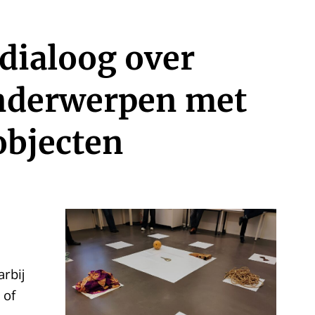
 dialoog over
nderwerpen met
objecten
rbij
 of