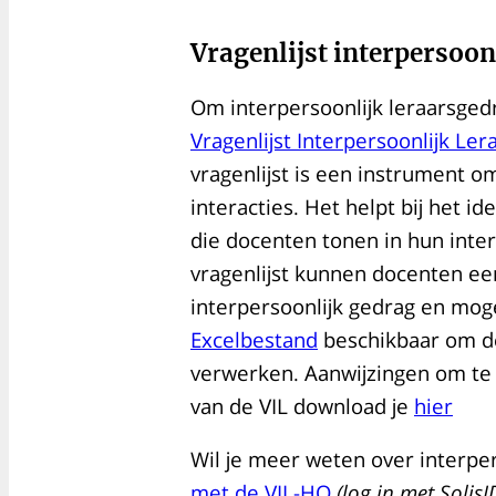
Vragenlijst interpersoon
Om interpersoonlijk leraarsged
Vragenlijst Interpersoonlijk Ler
vragenlijst is een instrument om
interacties. Het helpt bij het i
die docenten tonen in hun inte
vragenlijst kunnen docenten ee
interpersoonlijk gedrag en mog
Excelbestand
beschikbaar om de
verwerken. Aanwijzingen om te 
van de VIL download je
hier
Wil je meer weten over interpe
met de VIL-HO
(log in met SolisI