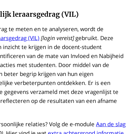
lijk leraarsgedrag (VIL)
rag te meten en te analyseren, wordt de
aarsgedrag (VIL)
[login vereist]
gebruikt. Deze
 inzicht te krijgen in de docent-student
dentificeren van de mate van Invloed en Nabijheid
racties met studenten. Door middel van de
n beter begrip krijgen van hun eigen
elijke verbeterpunten ontdekken. Er is een
 gegevens verzameld met deze vragenlijst te
reflecteren op de resultaten van een afname
rsoonlijke relaties? Volg de e-module
Aan de slag
D).
Hier vind je wat
extra achtergrond informatie
.